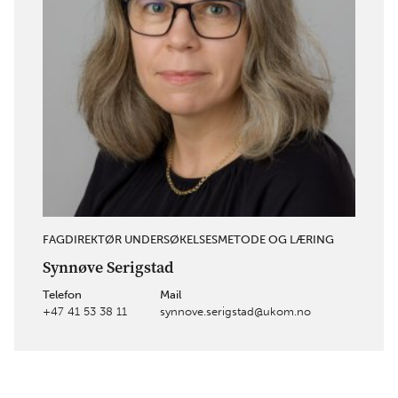
FAGDIREKTØR UNDERSØKELSESMETODE OG LÆRING
Synnøve Serigstad
Telefon
Mail
+47 41 53 38 11
synnove.serigstad@ukom.no